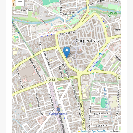
−
Leaflet
|
©
OpenStreetMap
contributors