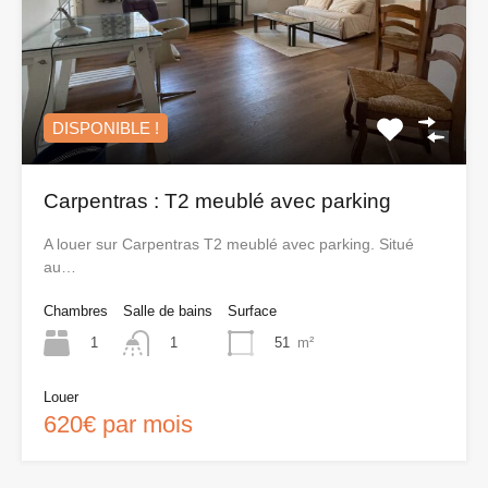
DISPONIBLE !
Carpentras : T2 meublé avec parking
A louer sur Carpentras T2 meublé avec parking. Situé
au…
Chambres
Salle de bains
Surface
1
51
m²
1
Louer
620€ par mois