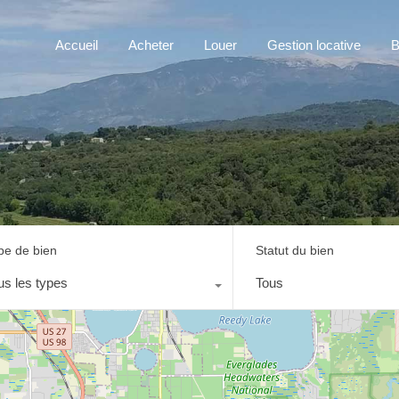
Accueil
Acheter
Louer
Gestion locative
B
pe de bien
Statut du bien
us les types
Tous