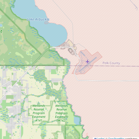
Leaflet
|
©
OpenStreetMap
contributors