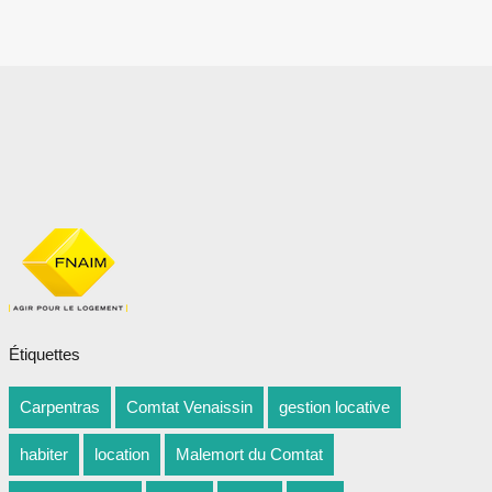
Étiquettes
Carpentras
Comtat Venaissin
gestion locative
habiter
location
Malemort du Comtat