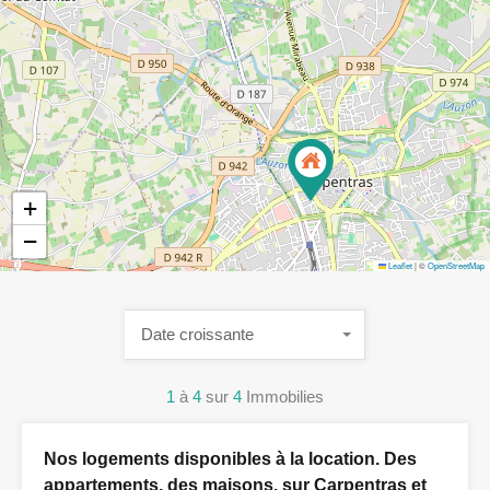
+
−
Leaflet
|
©
OpenStreetMap
Date croissante
1
à
4
sur
4
Immobilies
Nos logements disponibles à la location. Des
appartements, des maisons, sur Carpentras et