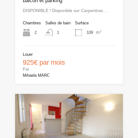
balcon et parking
DISPONIBLE ! Disponible sur Carpentras…
Chambres
Salles de bain
Surface
m²
2
109
1
Louer
925€ par mois
Par
Mihaela MARC