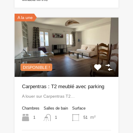
A la une
DISPONIBLE !
Carpentras : T2 meublé avec parking
A louer sur Carpentras T2…
Chambres
Salles de bain
Surface
m²
1
51
1