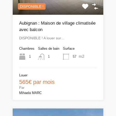
DISPONIBLE !
Aubignan : Maison de village climatisée
avec balcon
DISPONIBLE ! A louer sur…
Chambres
Salles de bain
Surface
m2
1
57
1
Louer
565€ par mois
Par
Mihaela MARC