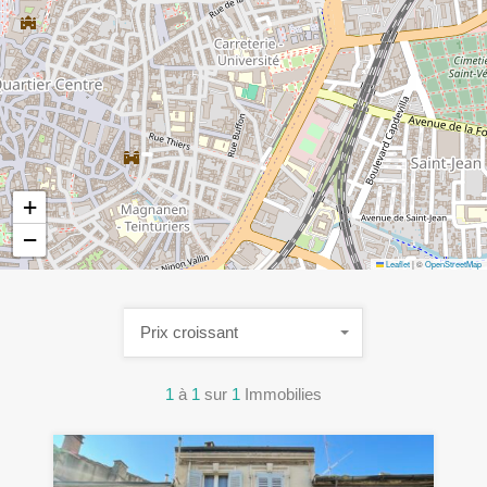
+
−
Leaflet
|
©
OpenStreetMap
Prix croissant
1
à
1
sur
1
Immobilies