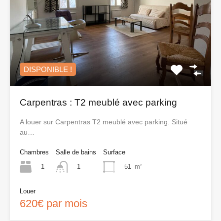
DISPONIBLE !
Carpentras : T2 meublé avec parking
A louer sur Carpentras T2 meublé avec parking. Situé
au…
Chambres
Salle de bains
Surface
1
51
m²
1
Louer
620€ par mois