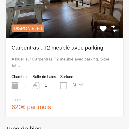
DISPONIBLE !
Carpentras : T2 meublé avec parking
A louer sur Carpentras T2 meublé avec parking. Situé
au…
Chambres
Salle de bains
Surface
1
51
m²
1
Louer
620€ par mois
Type de bien