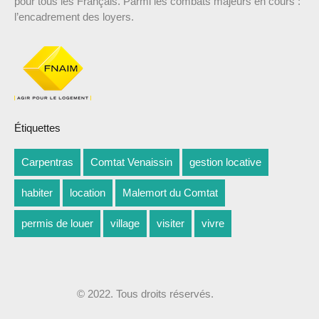
pour tous les Français. Parmi les combats majeurs en cours :
l’encadrement des loyers.
Étiquettes
Carpentras
Comtat Venaissin
gestion locative
habiter
location
Malemort du Comtat
permis de louer
village
visiter
vivre
© 2022. Tous droits réservés.