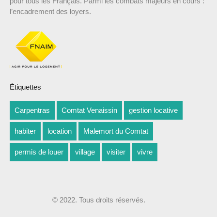
pour tous les Français. Parmi les combats majeurs en cours :
l’encadrement des loyers.
Étiquettes
Carpentras
Comtat Venaissin
gestion locative
habiter
location
Malemort du Comtat
permis de louer
village
visiter
vivre
© 2022. Tous droits réservés.