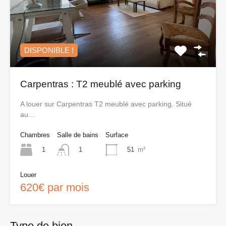
DISPONIBLE !
Carpentras : T2 meublé avec parking
A louer sur Carpentras T2 meublé avec parking. Situé
au…
Chambres
Salle de bains
Surface
1
51
m²
1
Louer
620€ par mois
Type de bien