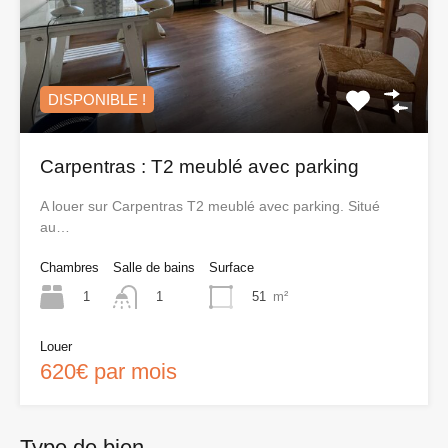
DISPONIBLE !
Carpentras : T2 meublé avec parking
A louer sur Carpentras T2 meublé avec parking. Situé
au…
Chambres
Salle de bains
Surface
1
51
m²
1
Louer
620€ par mois
Type de bien