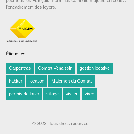
pour tous les Français. Parmi les combats majeurs en cours :
l’encadrement des loyers.
Étiquettes
Carpentras
Comtat Venaissin
gestion locative
habiter
location
Malemort du Comtat
permis de louer
village
visiter
vivre
© 2022. Tous droits réservés.