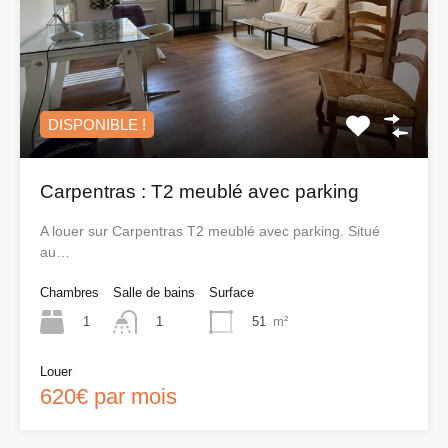
DISPONIBLE !
Carpentras : T2 meublé avec parking
A louer sur Carpentras T2 meublé avec parking. Situé
au…
Chambres
Salle de bains
Surface
1
51
m²
1
Louer
620€ par mois