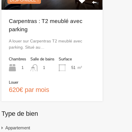
Carpentras : T2 meublé avec
parking
A louer sur Carpentras T2 meublé avec
parking. Situé au…
Chambres
Salle de bains
Surface
1
51
m²
1
Louer
620€ par mois
Type de bien
Appartement