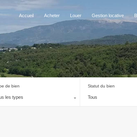
Accueil
Acheter
Louer
Gestion locative
B
pe de bien
Statut du bien
us les types
Tous