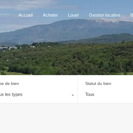
Accueil
Acheter
Louer
Gestion locative
B
pe de bien
Statut du bien
us les types
Tous