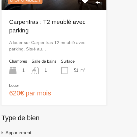
Carpentras : T2 meublé avec
parking
A louer sur Carpentras T2 meublé avec
parking. Situé au…
Chambres
Salle de bains
Surface
1
51
m²
1
Louer
620€ par mois
Type de bien
Appartement