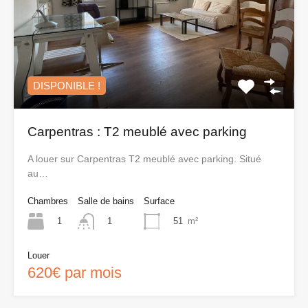
DISPONIBLE !
Carpentras : T2 meublé avec parking
A louer sur Carpentras T2 meublé avec parking. Situé
au…
Chambres
Salle de bains
Surface
1
51
m²
1
Louer
620€ par mois