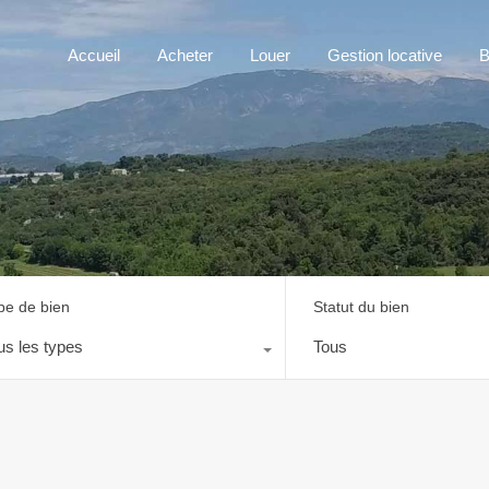
Accueil
Acheter
Louer
Gestion locative
B
pe de bien
Statut du bien
us les types
Tous