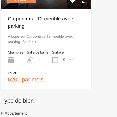
Carpentras : T2 meublé avec
parking
A louer sur Carpentras T2 meublé avec
parking. Situé au…
Chambres
Salle de bains
Surface
1
51
m²
1
Louer
620€ par mois
Type de bien
Appartement