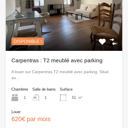
DISPONIBLE !
Carpentras : T2 meublé avec parking
A louer sur Carpentras T2 meublé avec parking. Situé
au…
Chambres
Salle de bains
Surface
1
51
m²
1
Louer
620€ par mois