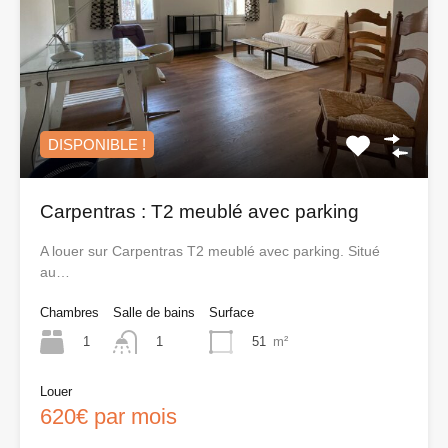
DISPONIBLE !
Carpentras : T2 meublé avec parking
A louer sur Carpentras T2 meublé avec parking. Situé
au…
Chambres
Salle de bains
Surface
1
51
m²
1
Louer
620€ par mois