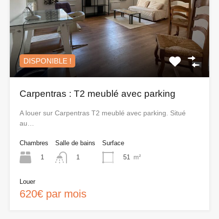
DISPONIBLE !
Carpentras : T2 meublé avec parking
A louer sur Carpentras T2 meublé avec parking. Situé
au…
Chambres
Salle de bains
Surface
1
51
m²
1
Louer
620€ par mois