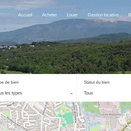
Accueil
Acheter
Louer
Gestion locative
B
pe de bien
Statut du bien
us les types
Tous