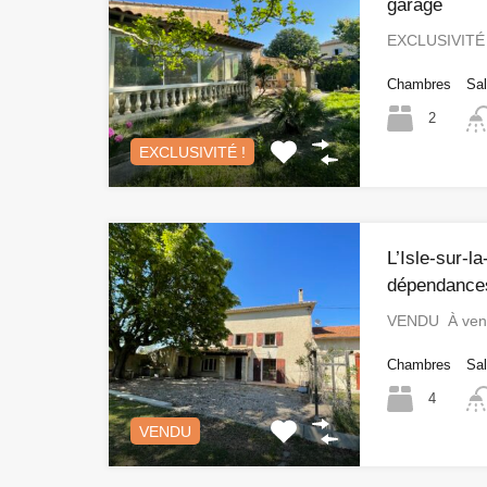
garage
EXCLUSIVITÉ 
Chambres
Sal
2
EXCLUSIVITÉ !
L’Isle-sur-l
dépendances
VENDU À vendr
Chambres
Sal
4
VENDU