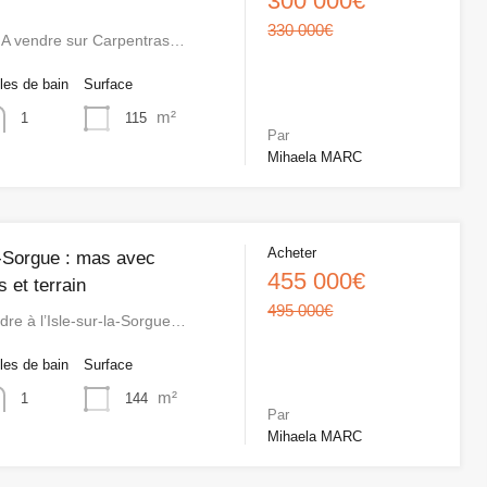
300 000€
330 000€
A vendre sur Carpentras…
les de bain
Surface
m²
115
1
Par
Mihaela MARC
Acheter
a-Sorgue : mas avec
455 000€
 et terrain
495 000€
e à l’Isle-sur-la-Sorgue…
les de bain
Surface
m²
144
1
Par
Mihaela MARC