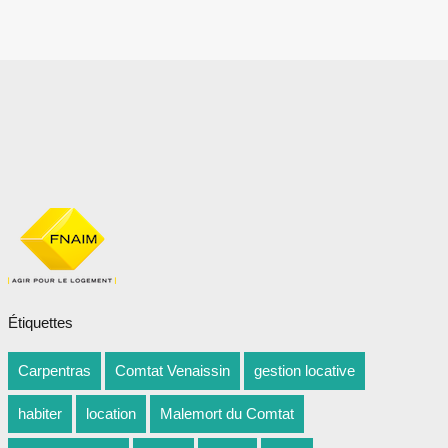
Étiquettes
Carpentras
Comtat Venaissin
gestion locative
habiter
location
Malemort du Comtat