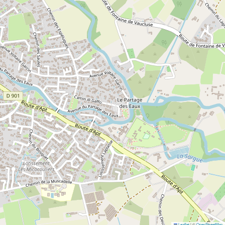
Leaflet
|
©
OpenStreetMap