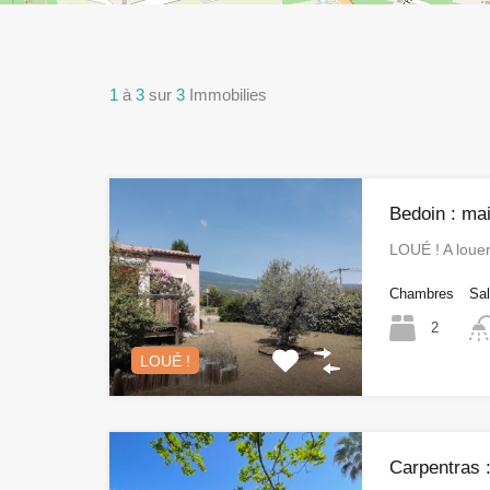
1
à
3
sur
3
Immobilies
Bedoin : mai
LOUÉ ! A loue
Chambres
Sal
2
LOUÉ !
Carpentras :