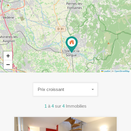
+
−
Leaflet
|
©
OpenStreetMap
Prix croissant
1
à
4
sur
4
Immobilies