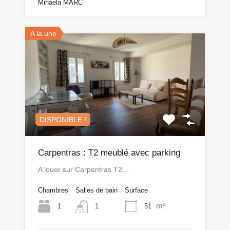
Mihaela MARC
A la une
DISPONIBLE !
Carpentras : T2 meublé avec parking
A louer sur Carpentras T2…
Chambres
Salles de bain
Surface
m²
1
51
1