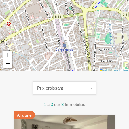
+
−
Leaflet
|
©
OpenStreetMap
Prix croissant
1
à
3
sur
3
Immobilies
A la une