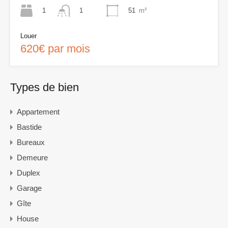
1
51
m²
1
Louer
620€ par mois
Types de bien
Appartement
Bastide
Bureaux
Demeure
Duplex
Garage
Gîte
House