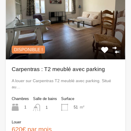
DISPONIBLE !
Carpentras : T2 meublé avec parking
A louer sur Carpentras T2 meublé avec parking. Situé
au…
Chambres
Salle de bains
Surface
1
51
m²
1
Louer
620€ par mois