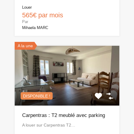
Louer
565€ par mois
Par
Mihaela MARC
A la une
DISPONIBLE !
Carpentras : T2 meublé avec parking
A louer sur Carpentras T2…