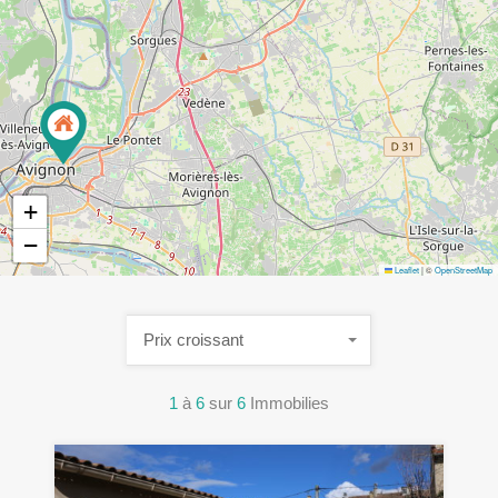
+
−
Leaflet
|
©
OpenStreetMap
Prix croissant
1
à
6
sur
6
Immobilies