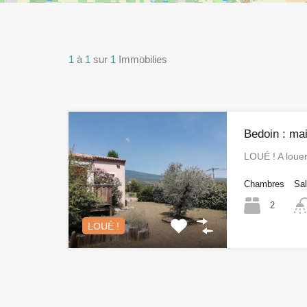
1
à
1
sur
1
Immobilies
Bedoin : mai
LOUÉ ! A loue
Chambres
Sal
2
LOUÉ !