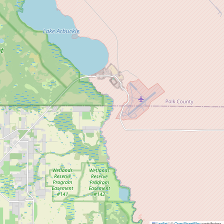
Leaflet
|
©
OpenStreetMap
contributors