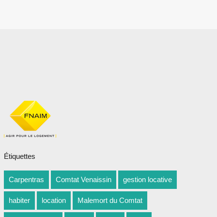
Étiquettes
Carpentras
Comtat Venaissin
gestion locative
habiter
location
Malemort du Comtat