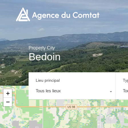
Property City
Bedoin
Lieu principal
Ty
Tous les lieux
To
+
−