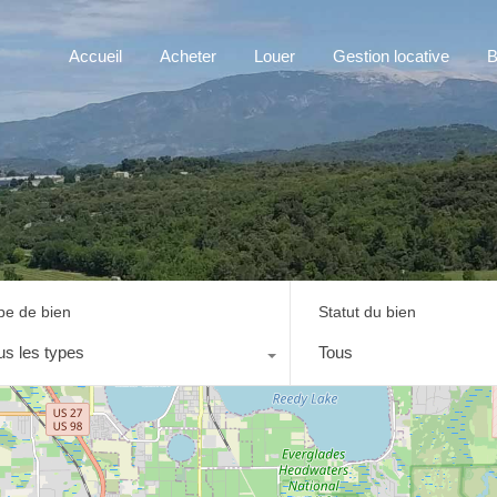
Accueil
Acheter
Louer
Gestion locative
B
pe de bien
Statut du bien
us les types
Tous