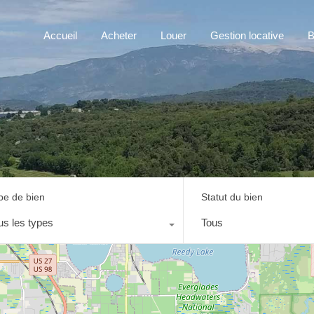
Accueil
Acheter
Louer
Gestion locative
B
pe de bien
Statut du bien
us les types
Tous