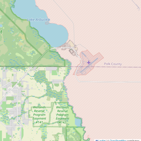
Leaflet
|
©
OpenStreetMap
contributors