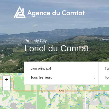
Property City
Loriol du Comtat
Lieu principal
Ty
Tous les lieux
To
+
−