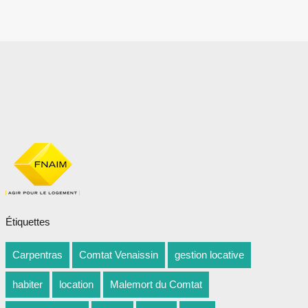
Étiquettes
Carpentras
Comtat Venaissin
gestion locative
habiter
location
Malemort du Comtat